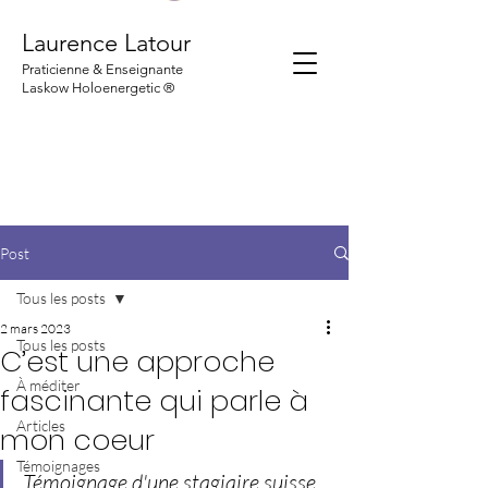
Laurence Latour
Praticienne & Enseignante
Laskow Holoenergetic ®
Post
Tous les posts
2 mars 2023
Tous les posts
C’est une approche
À méditer
fascinante qui parle à
Articles
mon coeur
Témoignages
Témoignage d'une stagiaire suisse