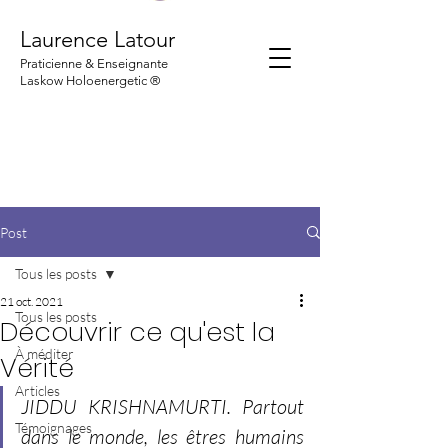
Laurence Latour
Praticienne & Enseignante
Laskow Holoenergetic ®
Post
Tous les posts
21 oct. 2021
Tous les posts
Découvrir ce qu'est la
À méditer
Vérité
Articles
JIDDU KRISHNAMURTI. Partout 
Témoignages
dans le monde, les êtres humains 