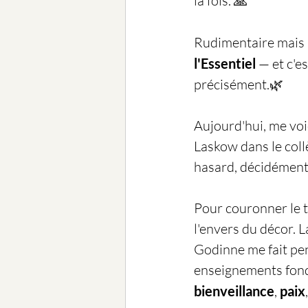
la fois. 🙏
Rudimentaire mais si
l'Essentiel
 — et c'
précisément.🌿
Aujourd'hui, me voi
Laskow dans le coll
hasard, décidément
Pour couronner le t
l'envers du décor. L
Godinne me fait pe
enseignements fondé
bienveillance
, 
paix
,