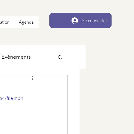
Se connecter
ation
Agenda
Evénements
p4/file.mp4