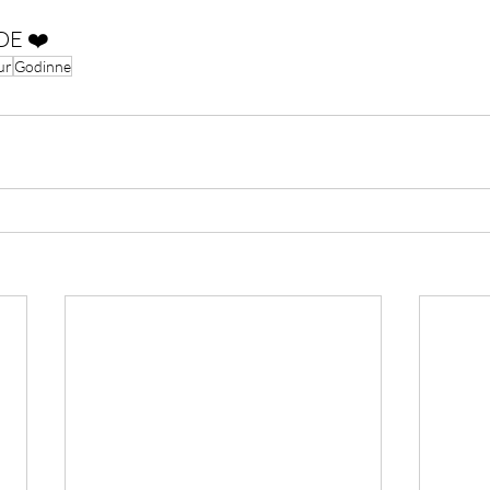
DE ❤️
ur
Godinne