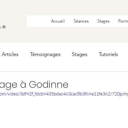
Accueil
Séances
Stages
Form
c ®
Articles
Témoignages
Stages
Tutoriels
tage à Godinne
ic.com/video/3df92f_fdcb9435bdac463cac8b3f69a11fe362/720p/m