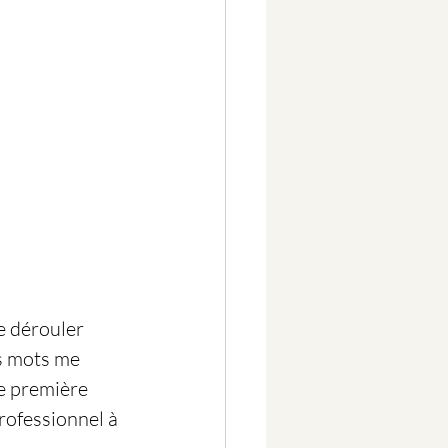
e dérouler 
es mots me 
e première 
rofessionnel à 