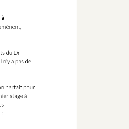
 à 
ramènent, 
ts du Dr 
l
 n'y a pas de 
n partait pour 
ier stage à 
es 
: 