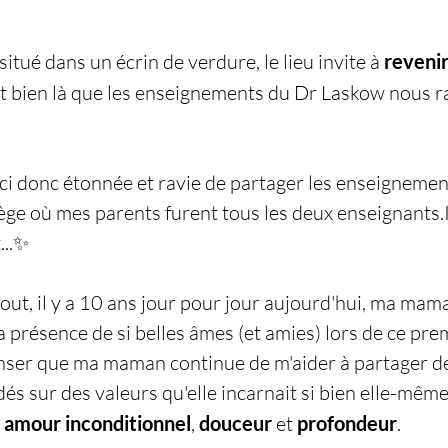
tué dans un écrin de verdure, le lieu invite à 
revenir
est bien là que les enseignements du Dr Laskow nous 
ci donc étonnée et ravie de partager les enseignemen
ège où mes parents furent tous les deux 
enseignants.I
...✨
out, il y a 10 ans jour pour jour aujourd'hui, ma mama
a présence de si belles âmes (et amies) lors de ce prem
nser que ma maman continue de m'aider à partager d
s sur des valeurs qu'elle incarnait si bien elle-même 
 
amour inconditionnel
, 
douceur
 et 
profondeur
.