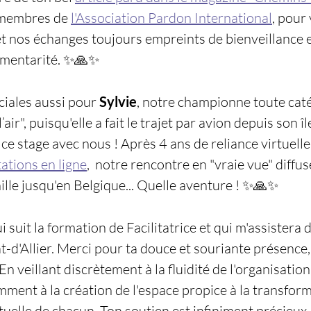
 membres de 
l'Association Pardon International
, pour 
et nos échanges toujours empreints de bienveillance et
mentarité. ✨🙏✨ 
iales aussi pour 
Sylvie
, notre championne toute caté
ir", puisqu'elle a fait le trajet par avion depuis son île
e stage avec nous ! Après 4 ans de reliance virtuelle 
ations en ligne
,  notre rencontre en "vraie vue" diffu
lle jusqu'en Belgique... Quelle aventure ! ✨🙏✨ 
ui suit la formation de Facilitatrice et qui m'assistera 
t-d'Allier. Merci pour ta douce et souriante présence, 
n veillant discrètement à la fluidité de l'organisation
ment à la création de l'espace propice à la transform
ituelle de chacun. Ton soutien est infiniment précieu