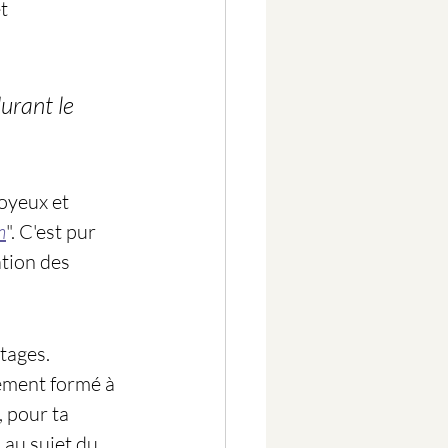
t 
urant le 
oyeux et 
n
". C'est pur 
tion des 
tages. 
ement formé à 
, pour ta 
"
 au sujet du 