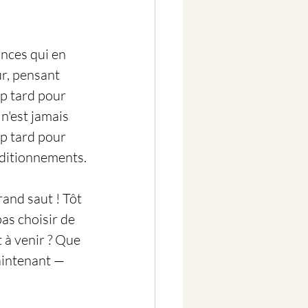
nces qui en 
r, pensant 
op tard pour 
 n'est jamais 
op tard pour 
nditionnements.
grand saut ! Tôt 
as choisir de 
 à venir ? Que 
aintenant — 