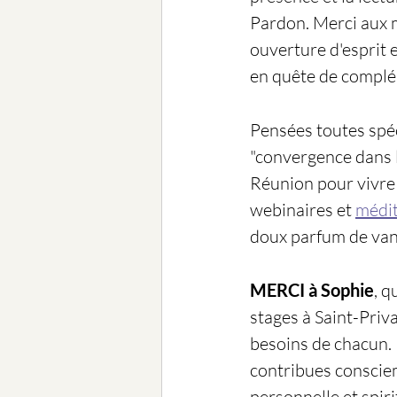
Pardon. Merci aux
ouverture d'esprit 
en quête de complé
Pensées toutes spéc
"convergence dans l’a
Réunion pour vivre c
webinaires et 
médit
doux parfum de vani
MERCI à Sophie
, q
stages à Saint-Priva
besoins de chacun. E
contribues consciem
personnelle et spir