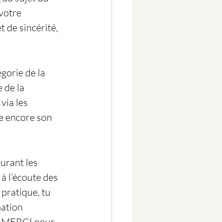
votre 
 de sincérité, 
gorie de la 
 de la 
via les 
se encore son 
durant les 
à l’écoute des 
 pratique, tu 
ation 
x. MERCI pour 