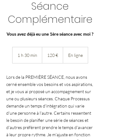
Séance
Complémentaire
Vous avez déjà eu une 1ère séance avec moi ?
120
euros
1 h 30 min
1
120 €
En ligne
3
0
m
Lors de la PREMIÈRE SÉANCE, nous avons
i
cerné ensemble vos besoins et vos aspirations,
n
et je vous ai proposé un accompagnement sur
une ou plusieurs séances. Chaque Processus
demande un temps d'intégration qui varie
d'une personne à l'autre. Certains ressentent
le besoin de planifier une série de séances et
d'autres préfèrent prendre le temps d'avancer
à leur propre rythme. Je m'ajuste en fonction