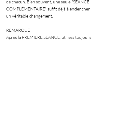
de chacun. Bien souvent, une seule "SÉANCE
COMPLÉMENTAIRE" suffit déjà à enclencher
un véritable changement.
REMARQUE
Après la PREMIÈRE SÉANCE, utilisez toujours
ce service SÉANCE COMPLÉMENTAIRE pour
prendre un nouveau rendez-vous.
MODALITES PRATIQUES
• 1h30
• 120 €
• Paiement à la fin de la séance (par virement
bancaire ou en ligne, à votre meilleure
convenance
Envoyer une demande