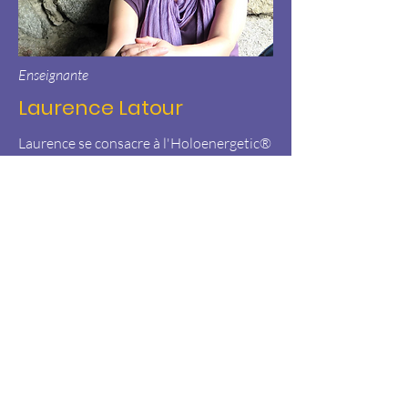
Enseignante
Laurence Latour
Laurence se consacre à l'Holoenergetic®
exclusivement et à temps plein depuis
2014. À ce jour, elle a accompagné près
de 1000 clients et stagiaires, en étroite
collaboration avec le Dr Laskow.
Aujourd'hui retiré de la vie publique, le
Dr Laskow a confié à Laurence le soin
d'assurer la continuité de ses
enseignements. ✨