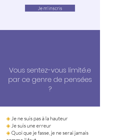
Je m'inscris
Vous sentez-vous limité.e
par ce genre de pensées
?
◈
Je ne suis pas à la hauteur
◈
Je suis une erreur
◈
Quoi que je fasse, je ne serai jamais
comme il faut