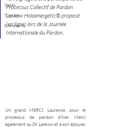
Stages
Processus Collectif de Pardon 
Laskow Holoenergetic® proposé 
Tutoriels
(en ligne) lors de la Journée 
Evénements
Internationale du Pardon.
Un grand MERCI, Laurence, pour le 
processus de pardon d’hier. Merci 
également au Dr Laskow et à son épouse. 