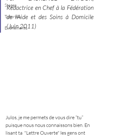
Stages
Rédactrice en Chef à la Fédération 
de l'Aide et des Soins à Domicile 
Tutoriels
(Juin 2011)
Evénements
Julos, je me permets de vous dire “tu” 
puisque nous nous connaissons bien. En 
lisant ta  "Lettre Ouverte" les gens ont 