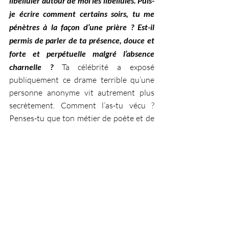
libelluler autour de moi les libellules. Puis-
je écrire comment certains soirs, tu me 
pénètres à la façon d’une prière ? Est-il 
permis de parler de ta présence, douce et 
forte et perpétuelle malgré l’absence 
charnelle ?
Ta célébrité a exposé 
publiquement ce drame terrible qu’une 
personne anonyme vit autrement plus 
secrètement. Comment l’as-tu vécu ? 
Penses-tu que ton métier de poète et de 
chanteur t’a aidé à libérer ta souffrance 
intérieure ?
Je bénirai toujours mon métier de 
batteur de planche ; je n’oublierai jamais 
l’écriture et la fiction qui nous libère des 
mondes étroits où la haine et la 
destruction continuent à faire des 